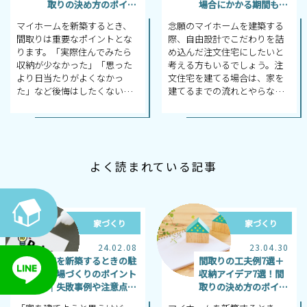
取りの決め方のポイン
場合にかかる期間も解
トも
説
マイホームを新築するとき、
念願のマイホームを建築する
間取りは重要なポイントとな
際、自由設計でこだわりを詰
ります。「実際住んでみたら
め込んだ注文住宅にしたいと
収納が少なかった」「思った
考える方もいるでしょう。注
より日当たりがよくなかっ
文住宅を建てる場合は、家を
た」など後悔はしたくないも
建てるまでの流れとやらなく
のです。 では、家を建築する
てはいけないことを把握し、
にあたっての間取りの工夫に
どれくらいの期間が必要にな
は、どのよう...
るか知ってお...
よく読まれている記事
家づくり
家づくり
24.02.08
23.04.30
家を新築するときの駐
間取りの工夫例7選＋
車場づくりのポイント
収納アイデア7選！間
│失敗事例や注意点も
取りの決め方のポイン
紹介
トも