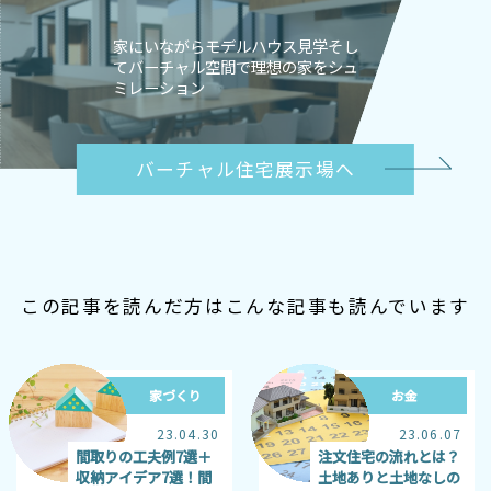
家にいながらモデルハウス見学そし
てバーチャル空間で理想の家をシュ
ミレーション
バーチャル住宅展示場へ
この記事を読んだ方はこんな記事も読んでいます
家づくり
お金
23.04.30
23.06.07
間取りの工夫例7選＋
注文住宅の流れとは？
収納アイデア7選！間
土地ありと土地なしの