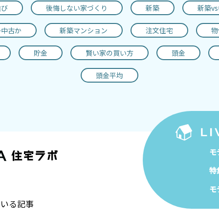
選び
後悔しない家づくり
新築
新築v
か中古か
新築マンション
注文住宅
物
貯金
賢い家の買い方
頭金
頭金平均
モ
特
モ
ている記事