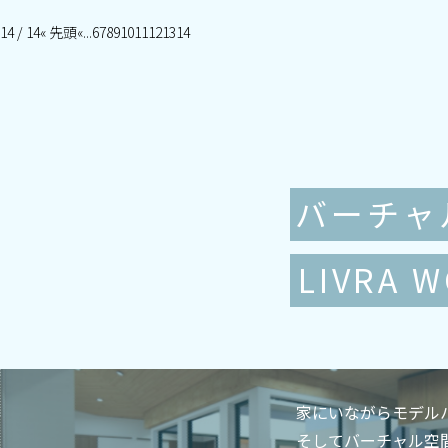
14 / 14
« 先頭
«
...
6
7
8
9
10
11
12
13
14
バーチャ
LIVRA 
家にいながらモデル
そしてバーチャル空