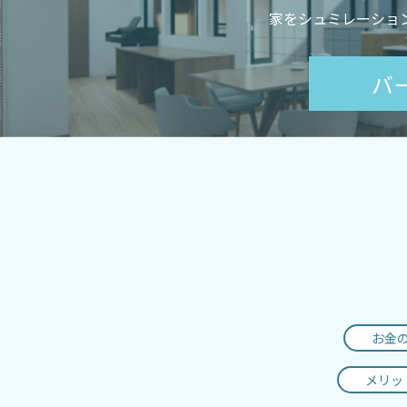
家をシュミレーショ
バ
お金
メリッ