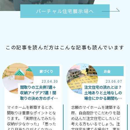
バーチャル住宅展示場へ
この記事を読んだ方はこんな記事も読んでいます
家づくり
お金
23.04.30
23.06.07
間取りの工夫例7選＋
注文住宅の流れとは？
収納アイデア7選！間
土地ありと土地なしの
取りの決め方のポイン
場合にかかる期間も解
トも
説
マイホームを新築するとき、
念願のマイホームを建築する
間取りは重要なポイントとな
際、自由設計でこだわりを詰
ります。「実際住んでみたら
め込んだ注文住宅にしたいと
収納が少なかった」「思った
考える方もいるでしょう。注
より日当たりがよくなかっ
文住宅を建てる場合は、家を