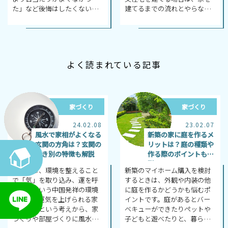
た」など後悔はしたくないも
建てるまでの流れとやらなく
のです。 では、家を建築する
てはいけないことを把握し、
にあたっての間取りの工夫に
どれくらいの期間が必要にな
は、どのよう...
るか知ってお...
よく読まれている記事
家づくり
家づくり
24.02.08
23.02.07
風水で家相がよくなる
新築の家に庭を作るメ
玄関の方角は？玄関の
リットは？庭の種類や
向き別の特徴も解説
作る際のポイントも解
説
風水とは、環境を整えること
新築のマイホーム購入を検討
で「気」を取り込み、運を呼
するときは、外観や内装の他
び込むという中国発祥の環境
に庭を作るかどうかも悩むポ
学です。運気を上げられる家
イントです。庭があるとバー
にしたいという考えから、家
ベキューができたりペットや
づくりや部屋づくりに風水が
子どもと遊べたりと、暮らし