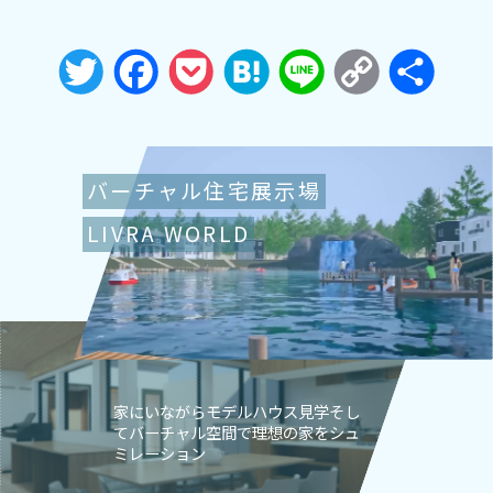
Twitter
Facebook
Pocket
Hatena
Line
Copy
共
Link
有
バーチャル住宅展示場
LIVRA WORLD
家にいながらモデルハウス見学そし
てバーチャル空間で理想の家をシュ
ミレーション